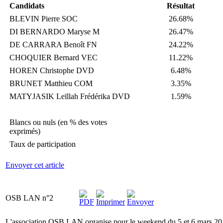
Candidats
Résultat
BLEVIN Pierre SOC
26.68%
DI BERNARDO Maryse M
26.47%
DE CARRARA Benoît FN
24.22%
CHOQUIER Bernard VEC
11.22%
HOREN Christophe DVD
6.48%
BRUNET Matthieu COM
3.35%
MATYJASIK Leïllah Frédérika DVD
1.59%
Blancs ou nuls (en % des votes
exprimés)
Taux de participation
Envoyer cet article
OSB LAN n°2
L'association OSB LAN organise pour le weekend du 5 et 6 mars 2011,